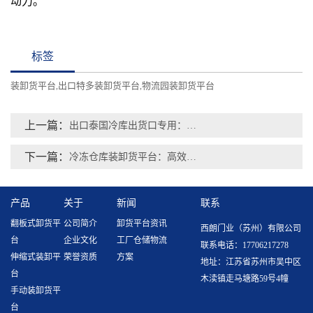
动力。
标签
装卸货平台
出口特多装卸货平台
物流园装卸货平台
,
,
上一篇：
出口泰国冷库出货口专用：西朗集装箱卸货平台
下一篇：
冷冻仓库装卸货平台：高效冷链物流的关键枢纽
产品
关于
新闻
联系
翻板式卸货平
公司简介
卸货平台资讯
西朗门业（苏州）有限公司
台
企业文化
工厂仓储物流
联系电话：17706217278
伸缩式装卸平
荣誉资质
方案
地址：江苏省苏州市吴中区
台
木渎镇走马塘路59号4幢
手动装卸货平
台