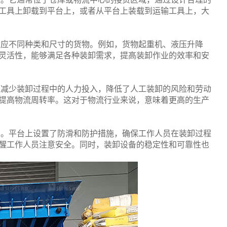
工具上卸载到平台上，或者从平台上装载到运输工具上，大
适应不同种类和尺寸的货物。例如，货物起重机、液压升降
灵活性，能够满足各种装卸需求，提高装卸作业的效率和安
以减少装卸过程中的人力投入，降低了人工装卸的风险和劳动
提高物流周转率。这对于物流行业来说，意味着更高的生产
护。平台上设置了防滑和防护措施，确保工作人员在装卸过程
醒工作人员注意安全。同时，装卸设备的稳定性和可靠性也