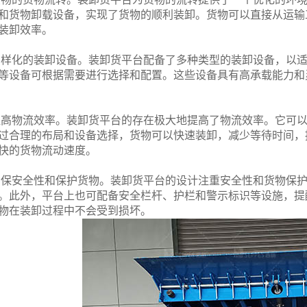
和货物卸载设备，实现了货物的顺利装卸。货物可以直接从运输
装卸效率。
多样化的装卸设备。装卸货平台配备了多种类型的装卸设备，以
等设备可根据需要进行选择和配置。这些设备具有高承载能力和
提高物流效率。装卸货平台的存在极大地提高了物流效率。它可
过合理的布局和设备选择，货物可以快速装卸，减少等待时间，
快的货物流动速度。
确保安全性和保护货物。装卸货平台的设计注重安全性和货物保
。此外，平台上也可配备安全栏杆、护栏和警示标识等设施，提
物在装卸过程中不会受到损坏。