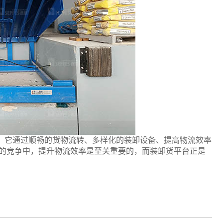
。它通过顺畅的货物流转、多样化的装卸设备、提高物流效率
的竞争中，提升物流效率是至关重要的，而装卸货平台正是