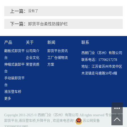
上一篇：
没有了
下一篇：
卸货平台柔性防撞护栏
产品
关于
新闻
联系
翻板式卸货平
公司简介
卸货平台资讯
西朗门业（苏州）有限公司
台
企业文化
工厂仓储物流
联系电话：17706217278
伸缩式装卸平
荣誉资质
方案
地址：江苏省苏州市吴中区
台
木渎镇走马塘路59号4幢
手动装卸货平
台
液压登车桥
更多
Copyright 2011-2025 © 西朗门业（苏州）有限公司 All rights reserved 专业从事于
卸货平台
,
液压登车桥
,
升降平台
, 欢迎来电咨询!
苏公网安备
32050602011995