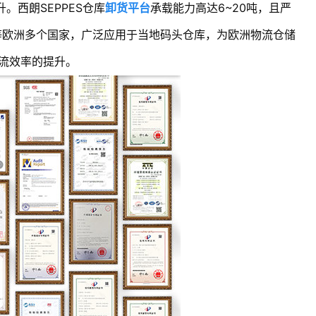
。西朗SEPPES仓库
卸货平台
承载能力高达6~20吨，且严
等欧洲多个国家，广泛应用于当地码头仓库，为欧洲物流仓储
流效率的提升。