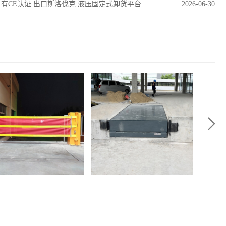
有CE认证 出口斯洛伐克 液压固定式卸货平台
2026-06-30