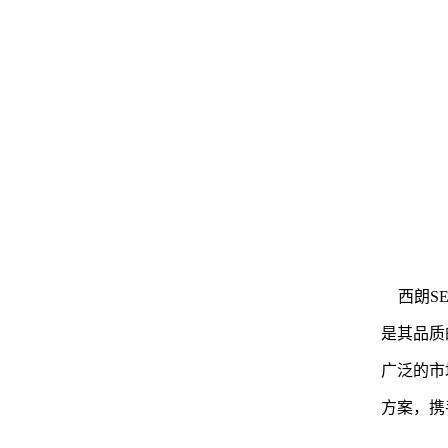
西朗SE
是其品质
广泛的市
方案，携