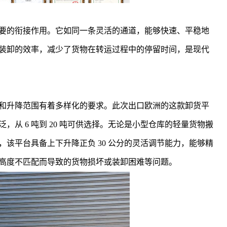
的衔接作用。它如同一条灵活的通道，能够快速、平稳地
装卸的效率，减少了货物在转运过程中的停留时间，是现代
升降范围有着多样化的要求。此次出口欧洲的这款卸货平
从 6 吨到 20 吨可供选择。无论是小型仓库的轻量货物搬
该平台具备上下升降正负 30 公分的灵活调节能力，能够精
高度不匹配而导致的货物损坏或装卸困难等问题。