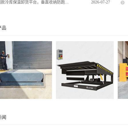
冷库保温卸货平台，垂直收纳防跑冷，冷链装卸更高效
2026-07-27
产品
新闻