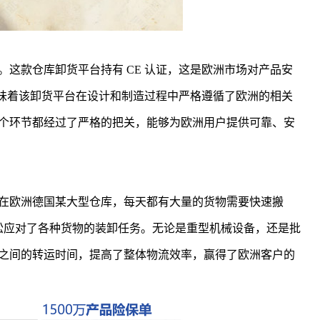
款仓库卸货平台持有 CE 认证，这是欧洲市场对产品安
意味着该卸货平台在设计和制造过程中严格遵循了欧洲的相关
个环节都经过了严格的把关，能够为欧洲用户提供可靠、安
欧洲德国某大型仓库，每天都有大量的货物需要快速搬
轻松应对了各种货物的装卸任务。无论是重型机械设备，还是批
之间的转运时间，提高了整体物流效率，赢得了欧洲客户的