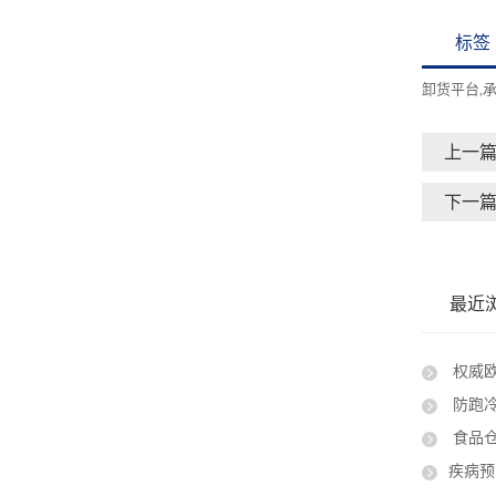
标签
卸货平台
承
,
上一
下一
最近
权威欧盟
防跑冷
食品仓库
​疾病预防