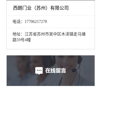
西朗门业（苏州）有限公司
电话：17706217278
地址：江苏省苏州市吴中区木渎镇走马塘
路59号4幢