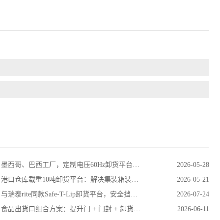
墨西哥、巴西工厂，定制电压60Hz卸货平台如何解决电气兼容问题
2026-05-28
港口仓库载重10吨卸货平台：解决集装箱装卸三大痛点
2026-05-21
与瑞泰rite同款Safe-T-Lip卸货平台，安全挡板承受万磅冲击，作业更安全
2026-07-24
食品出货口组合方案：提升门 + 门封 + 卸货平台，强效防尘
2026-06-11