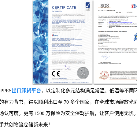
PPES
出口卸货平台
，以定制化多元结构满足常温、低温等不同环
的有力背书，得以顺利出口至 70 多个国家，在全球市场绽放光彩。超 
场认可度。更有 1500 万保险为安全保驾护航，让客户使用无忧
手共创物流仓储新未来！