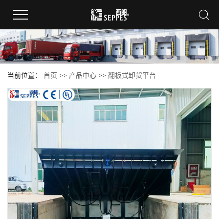
当前位置：
首页
>>
产品中心
>>
翻板式卸货平台