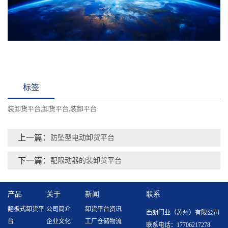
标签
装卸货平台
卸货平台
装卸平台
,
,
上一篇：
防坠型电动卸货平台
下一篇：
配限动器的装卸货平台
产品
关于
新闻
联系
翻板式卸货平
公司简介
卸货平台资讯
西朗门业（苏州）有限公司
台
企业文化
工厂仓储物流
联系电话：17706217278