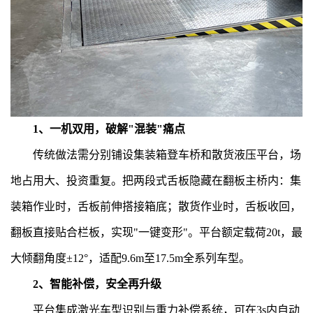
1、一机双用，破解"混装"痛点
传统做法需分别铺设集装箱登车桥和散货液压平台，场
地占用大、投资重复。把两段式舌板隐藏在翻板主桥内：集
装箱作业时，舌板前伸搭接箱底；散货作业时，舌板收回，
翻板直接贴合栏板，实现"一键变形"。平台额定载荷20t，最
大倾翻角度±12°，适配9.6m至17.5m全系列车型。
2、智能补偿，安全再升级
平台集成激光车型识别与重力补偿系统，可在3s内自动