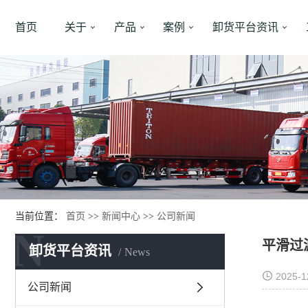
首页
关于
产品
案例
卸货平台资讯
当前位置：
首页
>>
新闻中心
>>
公司新闻
N
平滑过
卸货平台资讯
News
2025-1
公司新闻