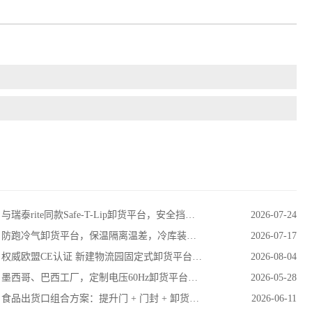
与瑞泰rite同款Safe-T-Lip卸货平台，安全挡板承受万磅冲击，作业更安全
2026-07-24
防跑冷气卸货平台，保温隔离温差，冷库装卸节能又省电
2026-07-17
权威欧盟CE认证 新建物流园固定式卸货平台 无缝搭接叉车畅行
2026-08-04
墨西哥、巴西工厂，定制电压60Hz卸货平台如何解决电气兼容问题
2026-05-28
食品出货口组合方案：提升门 + 门封 + 卸货平台，强效防尘
2026-06-11