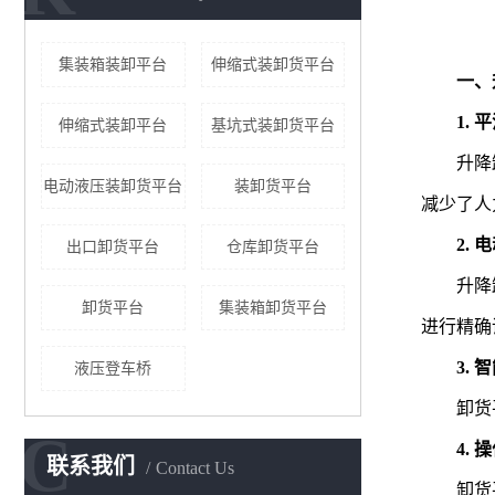
集装箱装卸平台
伸缩式装卸货平台
一、
1. 
伸缩式装卸平台
基坑式装卸货平台
升降卸货
电动液压装卸货平台
装卸货平台
减少了人
2. 电
出口卸货平台
仓库卸货平台
升降卸货
卸货平台
集装箱卸货平台
进行精确
3. 智
液压登车桥
卸货平台
C
4. 
联系我们
Contact Us
卸货平台