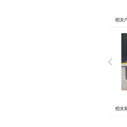
相关
相关