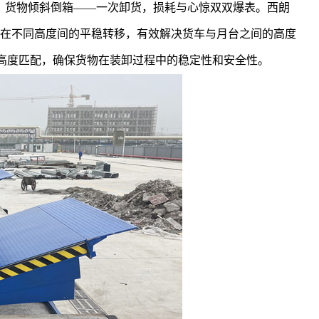
、货物倾斜倒箱——一次卸货，损耗与心惊双双爆表。西朗
物在不同高度间的平稳转移，有效解决货车与月台之间的高度
高度匹配，
确保货物在装卸过程中的稳定性和安全性。