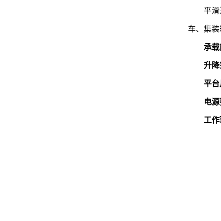
平滑过渡
车、集装
承载
升降
平台
电源
工作