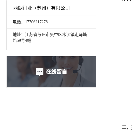
西朗门业（苏州）有限公司
电话：17706217278
地址：江苏省苏州市吴中区木渎镇走马塘
路59号4幢
二、