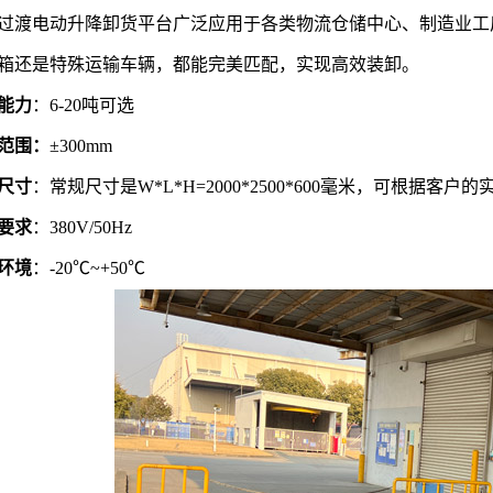
电动升降卸货平台广泛应用于各类物流仓储中心、制造业工厂
箱还是特殊运输车辆，都能完美匹配，实现高效装卸。
能力
：6-20吨可选
范围：
±300mm
尺寸
：常规尺寸是W*L*H=2000*2500*600毫米，可根据客
要求
：380V/50Hz
环境
：-20℃~+50℃