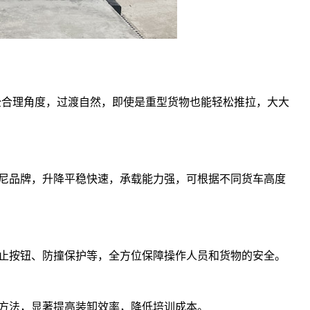
全合理角度，过渡自然，即使是重型货物也能轻松推拉，大大
品牌，升降平稳快速，承载能力强，可根据不同货车高度
按钮、防撞保护等，全方位保障操作人员和货物的安全。
方法，显著提高装卸效率，降低培训成本。