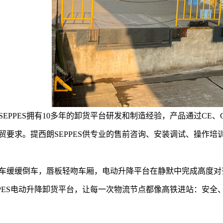
PPES拥有10多年的卸货平台研发和制造经验，产品通过CE、CM
贸要求。提西朗SEPPES供专业的售前咨询、安装调试、操作
缓倒车，唇板轻吻车厢，电动升降平台在静默中完成高度对齐
PPES电动升降卸货平台，让每一次物流节点都像高铁进站：安全