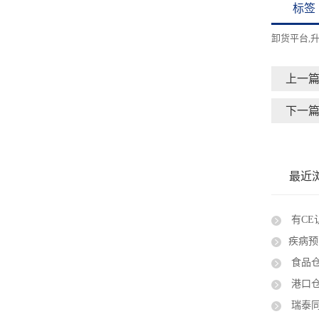
标签
卸货平台
,
上一
下一
最近
有CE
​疾病预防
食品仓库
港口仓
瑞泰同款