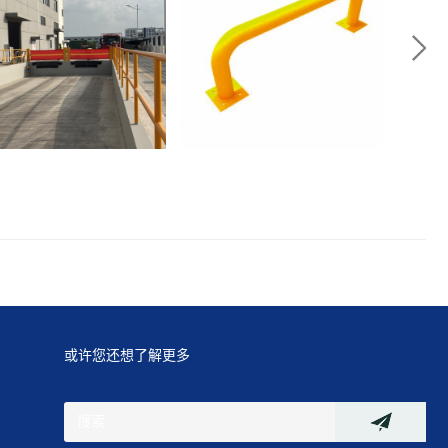
或许您还想了解更多