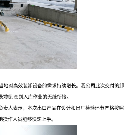
当地对高效装卸设备的需求持续增长。我公司此次交付的卸
货物到仓到入库作业的无缝衔接。
负责人表示，本次出口产品在设计和出厂检验环节严格按照
当地操作人员能够快速上手。