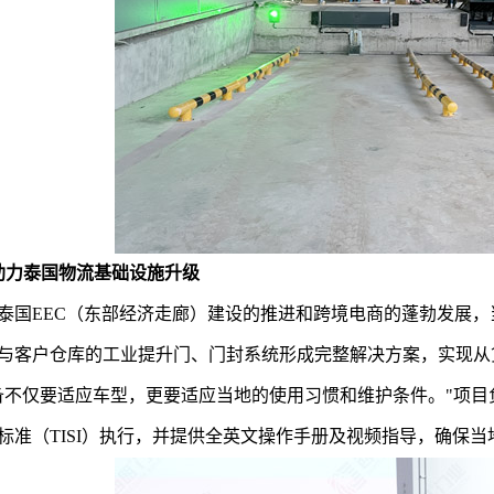
力泰国物流基础设施升级
EEC（东部经济走廊）建设的推进和跨境电商的蓬勃发展，
与客户仓库的工业提升门、门封系统形成完整解决方案，实现从
仅要适应车型，更要适应当地的使用习惯和维护条件。"项目
标准（TISI）执行，并提供全英文操作手册及视频指导，确保