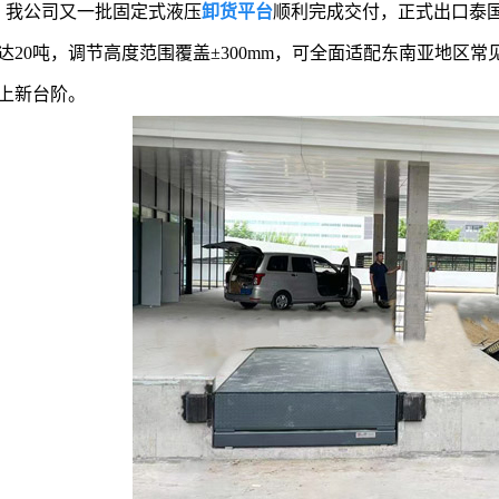
，我公司又一批固定式液压
卸货平台
顺利完成交付，正式出口泰国
达20吨，调节高度范围覆盖±300mm，可全面适配东南亚地区
上新台阶。