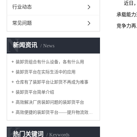
近日
行业动态
承载能力
常见问题
竞争力再
N
新闻资讯
News
装卸货组合有什么设备，各有什么用
装卸货平台在实际生活中的应用
仓库有了装卸平台让卸货不再成为难事
装卸货平台简单介绍
高效解决厂房装卸问题的装卸货平台
高效便捷的装卸货平台——提升物流效率的关键
K
热门关键词
Keywords