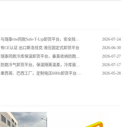
与瑞泰rite同款Safe-T-Lip卸货平台，安全挡板承受万磅冲击，作业更安全
2026-07-24
有CE认证 出口斯洛伐克 液压固定式卸货平台
2026-06-30
瑞泰同款冷库保温卸货平台，垂直收纳防跑冷，冷链装卸更高效
2026-07-27
防跑冷气卸货平台，保温隔离温差，冷库装卸节能又省电
2026-07-17
墨西哥、巴西工厂，定制电压60Hz卸货平台如何解决电气兼容问题
2026-05-28