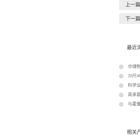
上一
下一
最近
仓储物
20尺4
科学设
高承载
与霍曼
相关