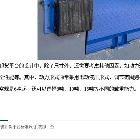
卸货平台的设计中，除了尺寸外，还需要考虑其他因素，如动力
全性能等。其中，动力形式通常采用电动液压形式，调节范围则
常规是6吨起，还可以选择8吨、10吨、15吨等不同的载重能力。
装卸货平台标准尺寸
装卸平台
,
,