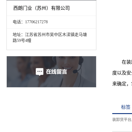
西朗门业（苏州）有限公司
电话：17706217278
地址：江苏省苏州市吴中区木渎镇走马塘
路59号4幢
在装
度以及安
来确定，
标签
装卸货平台