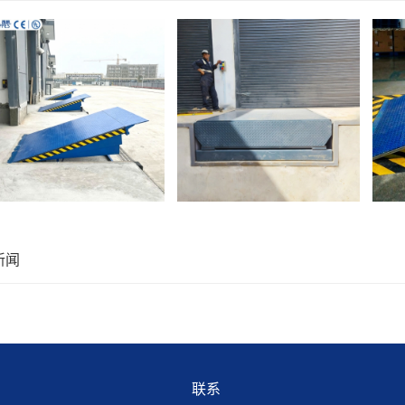
新闻
闻
联系