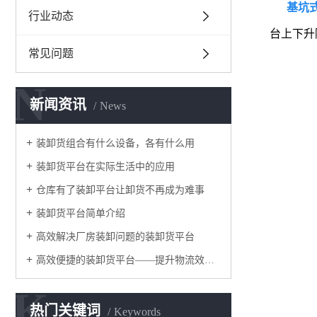
基坑
行业动态
台上下升
常见问题
N
新闻资讯
News
装卸货组合有什么设备，各有什么用
装卸货平台在实际生活中的应用
仓库有了装卸平台让卸货不再成为难事
装卸货平台简单介绍
高效解决厂房装卸问题的装卸货平台
高效便捷的装卸货平台——提升物流效率的关键
K
热门关键词
Keywords