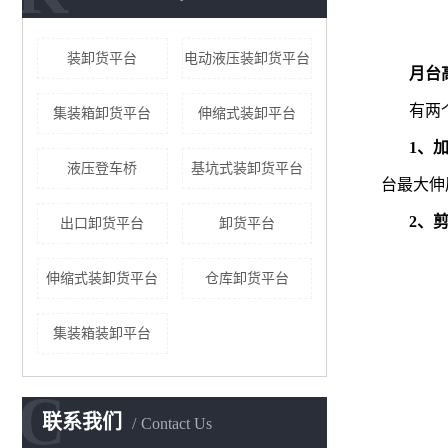
装卸货平台
电动液压装卸货平台
月台
有两
集装箱卸货平台
伸缩式装卸平台
1、
液压登车桥
基坑式装卸货平台
台最大伸
2、
出口卸货平台
卸货平台
伸缩式装卸货平台
仓库卸货平台
集装箱装卸平台
C
联系我们
Contact Us