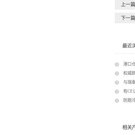
上一
下一
最近
港口仓
权威欧盟
与瑞泰rit
有CE
防跑冷
相关