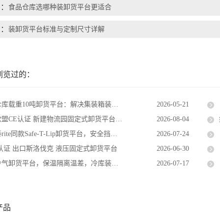
篇：
食品仓库选哪种装卸货平台更适合
篇：
装卸货平台标准与定制尺寸详解
浏览过的：
库载重10吨卸货平台：解决集装箱装卸三大痛点
2026-05-21
CE认证 新建物流园固定式卸货平台 无缝搭接叉车畅行
2026-08-04
e同款Safe-T-Lip卸货平台，安全挡板承受万磅冲击，作业更安全
2026-07-24
认证 出口斯洛伐克 液压固定式卸货平台
2026-06-30
气卸货平台，保温隔离温差，冷库装卸节能又省电
2026-07-17
产品