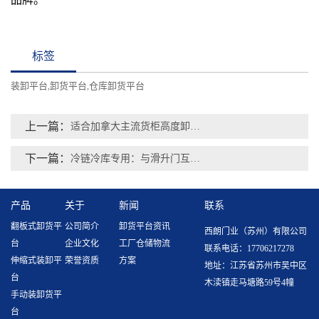
标签
装卸平台
卸货平台
仓库卸货平台
,
,
上一篇：
适合加拿大主流货柜高度卸货平台，助力跨境物流高效升级
下一篇：
冷链冷库专用：与滑升门互锁、恒温洁净、固定式卸货平台
产品
关于
新闻
联系
翻板式卸货平
公司简介
卸货平台资讯
西朗门业（苏州）有限公司
台
企业文化
工厂仓储物流
联系电话：17706217278
伸缩式装卸平
荣誉资质
方案
地址：江苏省苏州市吴中区
台
木渎镇走马塘路59号4幢
手动装卸货平
台