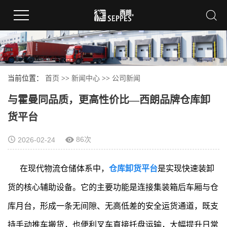
当前位置：
首页
>>
新闻中心
>>
公司新闻
与霍曼同品质，更高性价比—西朗品牌仓库卸
货平台
86次
2026-02-24
在现代物流仓储体系中，
仓库卸货平台
是实现快速装卸
货的核心辅助设备。它的主要功能是连接集装箱后车厢与仓
库月台，形成一条无间隙、无高低差的安全运货通道，既支
持手动推车搬货，也便利叉车直接托盘运输，大幅提升日常