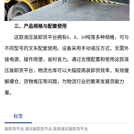
三、产品规格与配套使用
这款液压装卸货平台拥有6、8、10吨等多种规格，可与
不同型号的叉车配套使用。设备采用手动液压方式，无需外
接电源，操作简便，省时省力。通过合理配置和使用这款液
压装卸货平台，物流仓库可以大幅提高装卸货效率，有效缓
解爆仓、货物堆压等问题，为物流行业的繁荣发展贡献力
量。
标签
装卸货平台
液压装卸货平台
高效液压装卸货平台
,
,