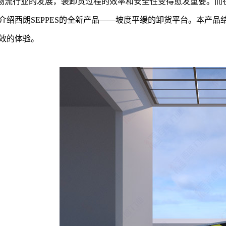
物流行业的发展，装卸货过程的效率和安全性变得愈发重要。而
介绍西朗SEPPES的全新产品——坡度平缓的卸货平台。本产
效的体验。