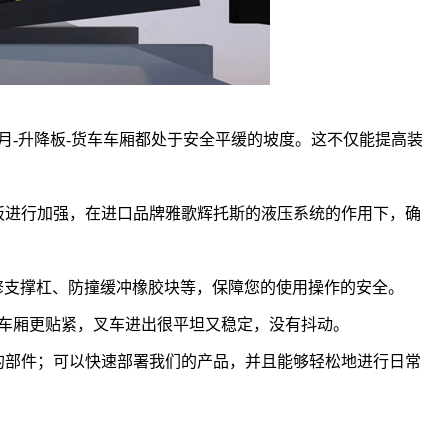
月-升降板-货车车厢都处于安全平缓的坡度。这不仅能提高装
板进行加强，在进口品牌雅歌辉托斯的液压系统的作用下，确
维修支撑杠、防撞缓冲橡胶块等，保障您的使用操作的安全。
与车厢更贴紧，叉车进出很平坦又稳定，没有抖动。
的部件；可以快速部署我们的产品，并且能够轻松地进行日常