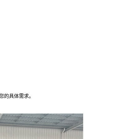
您的具体需求。