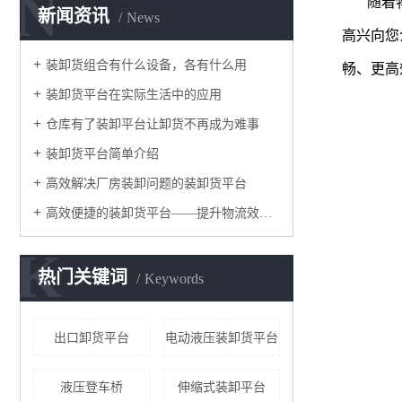
N
随着
新闻资讯
News
高兴向您
装卸货组合有什么设备，各有什么用
畅、更高
装卸货平台在实际生活中的应用
仓库有了装卸平台让卸货不再成为难事
装卸货平台简单介绍
高效解决厂房装卸问题的装卸货平台
高效便捷的装卸货平台——提升物流效率的关键
K
热门关键词
Keywords
出口卸货平台
电动液压装卸货平台
液压登车桥
伸缩式装卸平台