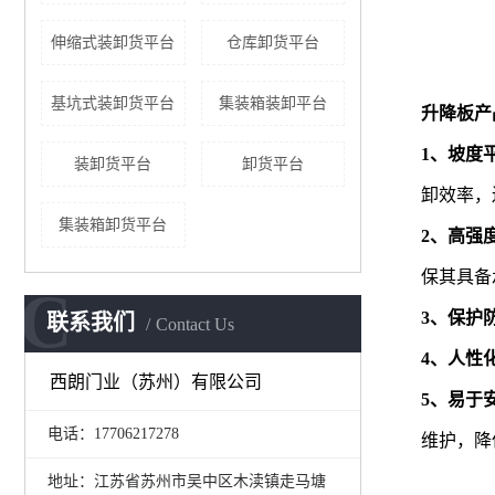
伸缩式装卸货平台
仓库卸货平台
基坑式装卸货平台
集装箱装卸平台
升降板产
1、坡度
装卸货平台
卸货平台
卸效率，
集装箱卸货平台
2、高强
保其具备
C
3、保护
联系我们
Contact Us
4、人性
西朗门业（苏州）有限公司
5、易于
电话：17706217278
维护，降
地址：江苏省苏州市吴中区木渎镇走马塘