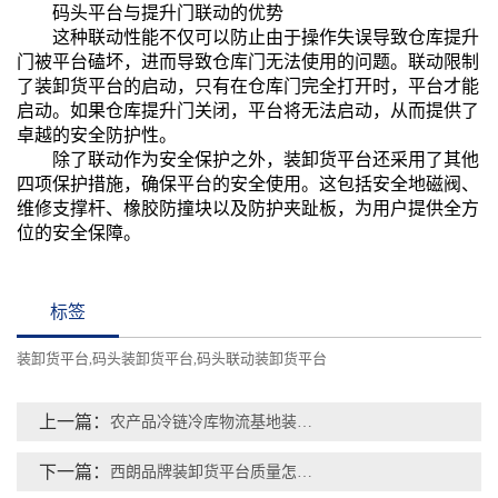
码头平台与提升门联动的优势
这种联动性能不仅可以防止由于操作失误导致仓库提升
门被平台磕坏，进而导致仓库门无法使用的问题。联动限制
了装卸货平台的启动，只有在仓库门完全打开时，平台才能
启动。如果仓库提升门关闭，平台将无法启动，从而提供了
卓越的安全防护性。
除了联动作为安全保护之外，装卸货平台还采用了其他
四项保护措施，确保平台的安全使用。这包括安全地磁阀、
维修支撑杆、橡胶防撞块以及防护夹趾板，为用户提供全方
位的安全保障。
标签
装卸货平台
码头装卸货平台
码头联动装卸货平台
,
,
上一篇：
农产品冷链冷库物流基地装卸货平台
下一篇：
西朗品牌装卸货平台质量怎样 与别家一比就知道