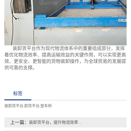
装卸货平台作为现代物流体系中的重要组成部分，发挥
着优化物流效率、提高运输效益的关键作用，可以实现更高
效、更安全、更智能的货物装卸操作，为全球贸易的发展提
供可靠的支撑。
标签
装卸货平台
卸货平台
登车桥
,
,
上一篇：
装卸货平台，提升物流效率的关键环节