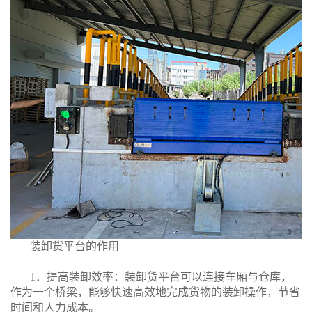
装卸货平台的作用
1．提高装卸效率：装卸货平台可以连接车厢与仓库，
作为一个桥梁，能够快速高效地完成货物的装卸操作，节省
时间和人力成本。