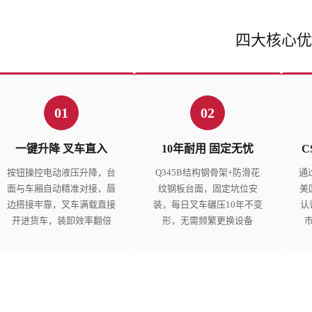
四大核心优
01
02
一键升降 叉车直入
10年耐用 固定无忧
C
按钮操控电动液压升降，台
Q345B结构钢骨架+防滑花
通
面与车厢自动精准对接，唇
纹钢板台面，固定坑位安
美
边搭接牢靠，叉车满载直接
装，每日叉车碾压10年不变
认
开进货车，装卸效率翻倍
形，无需频繁更换设备