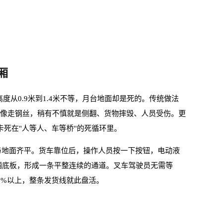
厢
从0.9米到1.4米不等，月台地面却是死的。传统做法
板像走钢丝，稍有不慎就是侧翻、货物摔毁、人员受伤。更
死在"人等人、车等桥"的死循环里。
与地面齐平。货车靠位后，操作人员按一下按钮，电动液
厢底板，形成一条平整连续的通道。叉车驾驶员无需等
0%以上，整条发货线就此盘活。