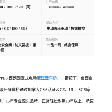
载重
升降范围
/ 8t / 10t/15t/ 20t（可
±300mm~±400mm
）
标准
驱动方式
 / CE / ISO / SGS
电动液压驱动 / 按钮操控
防护
售后服务
安全阀 +防夹裙板 + 柔
一品一码
· 终身保障
护栏
ES 西朗固定式电动
液压登车桥
，一键按下，台面自
压登车桥通过加拿大CSA认证及CE、UL、SGS等
用，15年专业源头品牌，正常轻松耐用10年以上，承诺