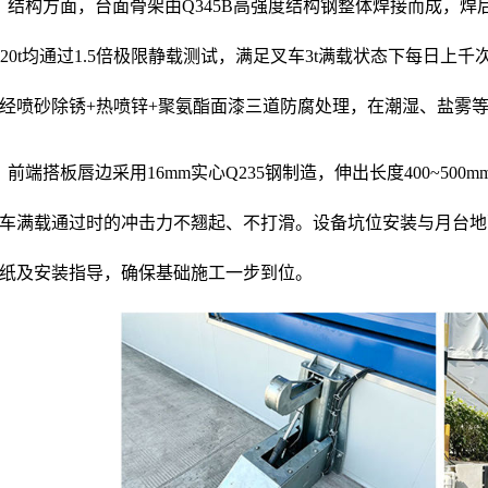
构方面，台面骨架由Q345B高强度结构钢整体焊接而成，焊
~20t均通过1.5倍极限静载测试，满足叉车3t满载状态下每日
经喷砂除锈+热喷锌+聚氨酯面漆三道防腐处理，在潮湿、盐雾
端搭板唇边采用16mm实心Q235钢制造，伸出长度400~50
车满载通过时的冲击力不翘起、不打滑。设备坑位安装与月台地面
纸及安装指导，确保基础施工一步到位。