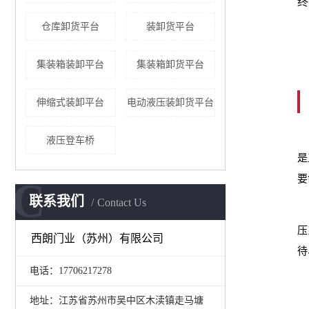
终
仓库卸货平台
装卸货平台
集装箱装卸平台
集装箱卸货平台
伸缩式装卸平台
电动液压装卸货平台
在
液压登车桥
是
要
C
联系我们
Contact Us
S
压
西朗门业（苏州）有限公司
待
电话：17706217278
地址：江苏省苏州市吴中区木渎镇走马塘