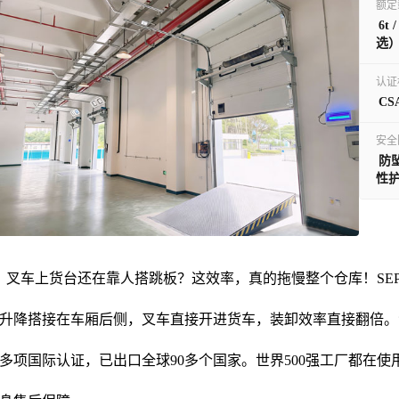
额定
6t 
选
认证
CSA
安全
防坠
性
叉车上货台还在靠人搭跳板？这效率，真的拖慢整个仓库！SEPP
升降搭接在车厢后侧，叉车直接开进货车，装卸效率直接翻倍。液
0多项国际认证，已出口全球90多个国家。世界500强工厂都在使