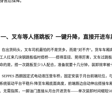
身售后保障。
一、叉车等人搭跳板？一键升降，直接开进车
出货码头，叉车司机最怕的不是货多，而是"对不齐"。货车车厢高度
工人扛来几块钢跳板临时搭桥——搭得歪扭、晃得厉害，叉车过跳
命的是，搭一次跳板至少3人配合，准备就要十几分钟，装卸效率被卡
EPPES 西朗固定式电动液压登车桥，固定安装于月台前端坑位，
系统驱动平台平稳升/降至车厢底面高度，前端唇边自动伸出搭接车
、无需指挥，一脚油门直接从月台开进货车——单次装卸时间缩短5