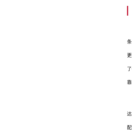
条
更
了
靠
电
达
配