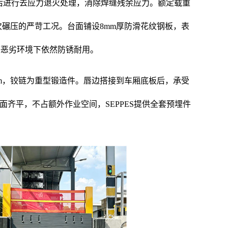
后进行去应力退火处理，消除焊缝残余应力。额定载重
上千次碾压的严苛工况。台面铺设8mm厚防滑花纹钢板，表
等恶劣环境下依然防锈耐用。
0mm，铰链为重型锻造件。唇边搭接到车厢底板后，承受
齐平，不占额外作业空间，SEPPES提供全套预埋件