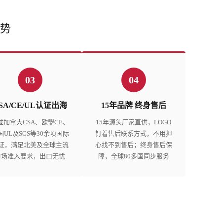
势
03
04
SA/CE/UL认证出海
15年品牌 终身售后
过加拿大CSA、欧盟CE、
15年源头厂家直供，LOGO
国UL及SGS等30余项国际
钉着售后联系方式，不用担
证，满足北美及全球主流
心找不到售后；终身售后保
市场准入要求，出口无忧
障，全球80多国同步服务