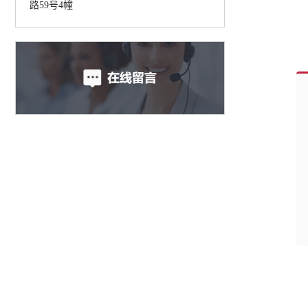
路59号4幢