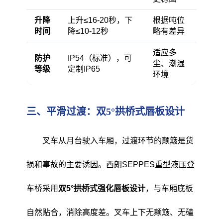
升降
上升≤16-20秒，下
根据吨位
时间
降≤10-12秒
略有差异
适应多
防护
IP54（标准），可
尘、潮湿
等级
定制IP65
环境
三、平滑过渡：双5°拱桥式唇板设计
叉车从月台驶入车厢，过渡环节的颠簸是货
损和事故的主要诱因。西朗SEPPES重型液压登
车桥采用
双5°拱桥式强化唇板设计
，与车厢底板
自然贴合，消除高度差。叉车上下无颠簸、无磕