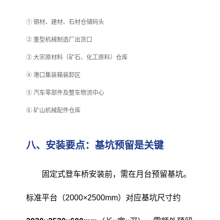
① 钢材、建材、石材仓储码头
② 重型机械制造厂出货口
③ 大宗原材料（矿石、化工原料）仓库
④ 港口集装箱装卸区
⑤ 汽车零部件及整车物流中心
⑥ 矿山机械配件仓库
八、安装要点：基坑预留是关键
固定式登车桥安装前，需在月台预留基坑。
标准平台（2000×2500mm）对应基坑尺寸约