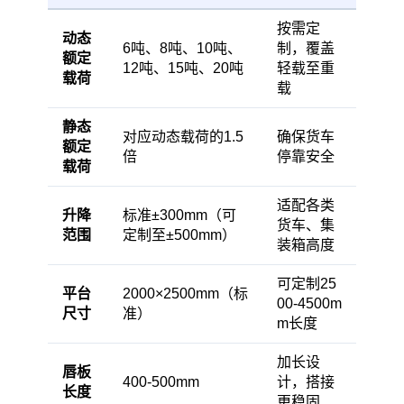
按需定
动态
6吨、8吨、10吨、
制，覆盖
额定
12吨、15吨、20吨
轻载至重
载荷
载
静态
对应动态载荷的1.5
确保货车
额定
倍
停靠安全
载荷
适配各类
升降
标准±300mm（可
货车、集
范围
定制至±500mm）
装箱高度
可定制25
平台
2000×2500mm（标
00-4500m
尺寸
准）
m长度
加长设
唇板
400-500mm
计，搭接
长度
更稳固