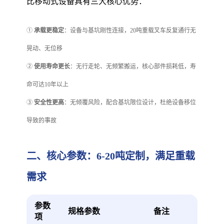
比移动式设备具有三大核心优势：
①
承载更稳定
：设备与基坑刚性连接，20吨重载叉车反复通行无
晃动、无位移
②
使用寿命更长
：无行走轮、无频繁搬运，核心部件损耗低，寿
命可达10年以上
③
安全性更高
：无倾覆风险，配合基坑限位设计，杜绝设备移位
导致的事故
二、核心参数：6-20吨定制，满足重载
需求
参数
规格参数
备注
项