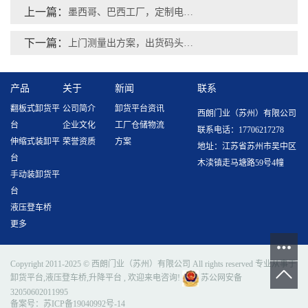
上一篇：
墨西哥、巴西工厂，定制电压60Hz卸货平台如何解决电气兼容问题
下一篇：
上门测量出方案，出货码头就选西朗液压登车桥，7600+工厂的选择
产品
关于
新闻
联系
翻板式卸货平
公司简介
卸货平台资讯
西朗门业（苏州）有限公司
台
企业文化
工厂仓储物流
联系电话：17706217278
伸缩式装卸平
荣誉资质
方案
地址：江苏省苏州市吴中区
台
木渎镇走马塘路59号4幢
手动装卸货平
台
液压登车桥
更多
Copyright 2011-2025 © 西朗门业（苏州）有限公司 All rights reserved 专业从事于
卸货平台
,
液压登车桥
,
升降平台
, 欢迎来电咨询!
苏公网安备
32050602011995
备案号：
苏ICP备19040992号-14