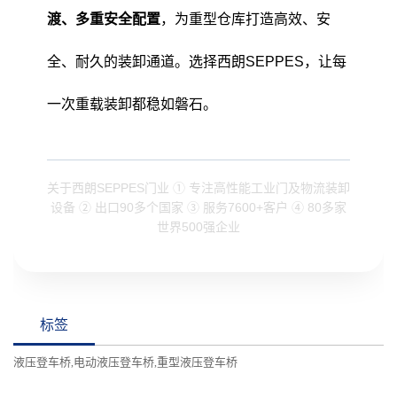
渡、多重安全配置
，为重型仓库打造高效、安
全、耐久的装卸通道。选择西朗SEPPES，让每
一次重载装卸都稳如磐石。
关于西朗SEPPES门业 ① 专注高性能工业门及物流装卸
设备 ② 出口90多个国家 ③ 服务7600+客户 ④ 80多家
世界500强企业
标签
液压登车桥
电动液压登车桥
重型液压登车桥
,
,