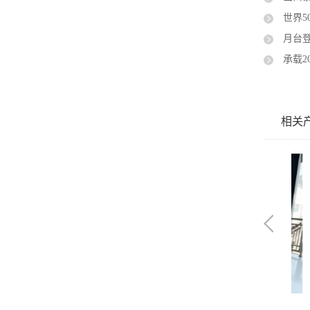
世界50
月台登车
承载20
相关