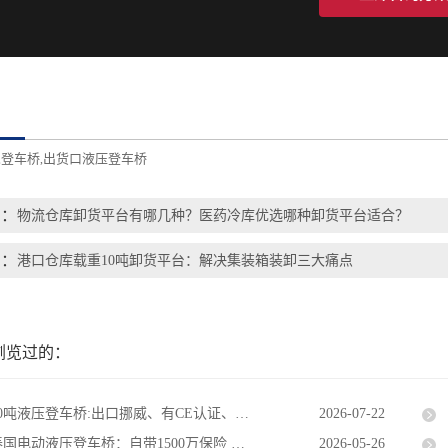
登车桥
出货口液压登车桥
,
,
篇：
物流仓库卸货平台有哪几种？医药冷库优选哪种卸货平台适合？
篇：
港口仓库载重10吨卸货平台：解决集装箱装卸三大痛点
浏览过的：
吨液压登车桥:出口挪威、有CE认证、经验丰富
2026-07-22
动液压登车桥：自带1500万保险 配置三种安全防坠方式
2026-05-26