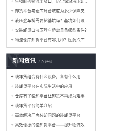
生物制药物流出货口，防尘保温液压卸货平台：洁净装卸之选
卸货平台与仓库月台坡度为多少保障叉车安全运输？
液压登车桥需要挖基坑吗？基坑如何设计？
安装卸货口液压登车桥需具备哪些条件？
物流仓库卸货平台有哪几种？医药冷库优选哪种卸货平台适合？
N
新闻资讯
News
装卸货组合有什么设备，各有什么用
装卸货平台在实际生活中的应用
仓库有了装卸平台让卸货不再成为难事
装卸货平台简单介绍
高效解决厂房装卸问题的装卸货平台
高效便捷的装卸货平台——提升物流效率的关键