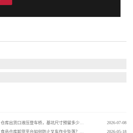
仓库出货口液压登车桥，基坑尺寸预留多少？标准一文讲清
2026-07-08
食品仓库卸货平台如何防止叉车作业坠落？这4个安全设计不能少
2026-05-18