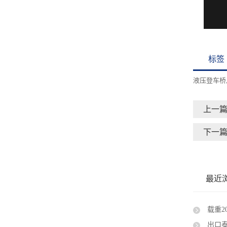
标签
液压登车桥
上一
下一
最近
载重20
出口泰国电