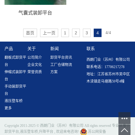
气囊式装卸平台
首页
上一页
1
2
3
4
4/4
产品
关于
新闻
联系
翻板式卸货平
公司简介
卸货平台资讯
西朗门业（苏州）有限公司
台
企业文化
工厂仓储物流
联系电话：17706217278
伸缩式装卸平
荣誉资质
方案
地址：江苏省苏州市吴中区
台
木渎镇走马塘路59号4幢
手动装卸货平
台
液压登车桥
更多
Copyright 2011-2025 © 西朗门业（苏州）有限公司 All rights reserved 专业从事于
卸货平台
,
液压登车桥
,
升降平台
, 欢迎来电咨询!
苏公网安备