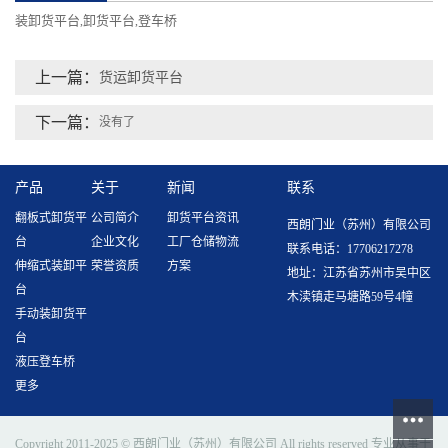
装卸货平台
卸货平台
登车桥
,
,
上一篇：
货运卸货平台
下一篇：
没有了
产品
关于
新闻
联系
翻板式卸货平
公司简介
卸货平台资讯
西朗门业（苏州）有限公司
台
企业文化
工厂仓储物流
联系电话：17706217278
伸缩式装卸平
荣誉资质
方案
地址：江苏省苏州市吴中区
台
木渎镇走马塘路59号4幢
手动装卸货平
台
液压登车桥
更多
Copyright 2011-2025 © 西朗门业（苏州）有限公司 All rights reserved 专业从事于