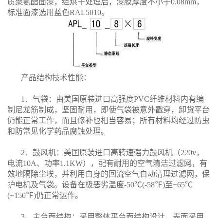
质聚氨酯面漆，经烘干处理后，漆膜厚度不小于0.08mm，
标准面漆选用蓝色RAL5010。
产品结构技术性能：
1．气袋：由美国原装进口高强度PVC纤维材料内有编
制尼龙筋制成，坚固耐用，即使气袋被意外戳穿，卸货平台
仍能正常工作，而且修补也相当容易；所有材料均经过防虫
和防常见化学药品腐蚀处理。
2．鼓风机：美国原装进口高转速强力鼓风机（220v，
电流10A、功率1.1KW），配有耐用的空气清洁过滤网，有
效地隔除尘埃，并利用自身的回流空气自动清理过滤网，保
护电机及气袋。设备在极恶劣温度-50℃(-58℉)至+65℃
(+150℉)仍正常运作。
3．主台面结构：采用整体平台面结构设计，表面采用