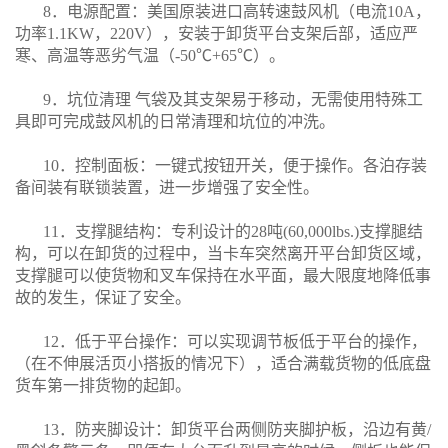
8．电源配置：美国原装进口高转速鼓风机（电流10A，
功率1.1KW，220V），安装于卸货平台支架后部，适应严
寒、高温等恶劣气温（-50℃+65℃）。
9．坑位清理 气袋及其支架易于移动，无需使用特殊工
具即可完成鼓风机的日常清理和坑位的冲洗。
10．控制面板：一键式按钮开关，便于操作。各泊存装
备间装有联锁装置，进一步增强了安全性。
11．支撑腿结构：专利设计的28吨(60,000lbs.)支撑腿结
构，可以在卸货的过程中，当卡车突然离开平台卸货区域，
支撑腿可以使货物和叉车保持在水平面，最大限度地降低事
故的发生，保证了安全。
12．低于平台操作：可以实现调节板低于平台的操作，
（在不伸展活页小搭扳的情况下），适合满载货物的低底盘
货车第一排货物的起卸。
13．防夹脚设计：卸货平台两侧防夹脚护板，沿边有黄/