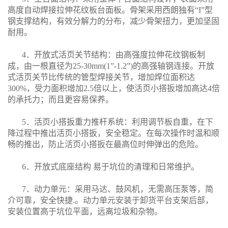
高度自动焊接拉伸花纹板台面板。骨架采用西朗独有“I”型
钢支撑结构，有效分解力的分布，减少骨架扭力，更加坚固
耐用。
4．开放式活页关节结构：由高强度拉伸花纹钢板制
成，由一根直径为25-30mm(1”-1.2”)的高强轴钢连接。开放
式活页关节比传统的管型焊接关节，增加焊位面积达
300%，受力面积增加2.5倍以上，使活页小搭扳增加高达4倍
的承托力；而且更容易保养。
5．活页小搭扳重力推杆系统：利用调节板自重，在下
降过程中推出活页小搭扳，安全稳定。在每次操作时温和顺
畅的推出，防止活页小搭扳在最高位时伸弹出的危险。
6．开放式底座结构 易于坑位的清理和日常维护。
7．动力单元：采用马达、鼓风机，无需高压泵等，简
介可靠，安全快捷.。动力单元安装于卸货平台支架后部，
安装位置高于坑位平面，远离垃圾和杂物。