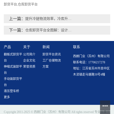
卸货平台
仓库卸货平台
,
上一篇：
提升冷链物流效率，冷库升降卸货平台不可或缺
下一篇：
仓库卸货平台全图解：设计精髓详尽展现
产品
关于
新闻
联系
翻板式卸货平
公司简介
卸货平台资讯
西朗门业（苏州）有限公司
台
企业文化
工厂仓储物流
联系电话：17706217278
伸缩式装卸平
荣誉资质
方案
地址：江苏省苏州市吴中区
台
木渎镇走马塘路59号4幢
手动装卸货平
台
液压登车桥
更多
Copyright 2011-2025 © 西朗门业（苏州）有限公司 All rights reserved 专业从事于