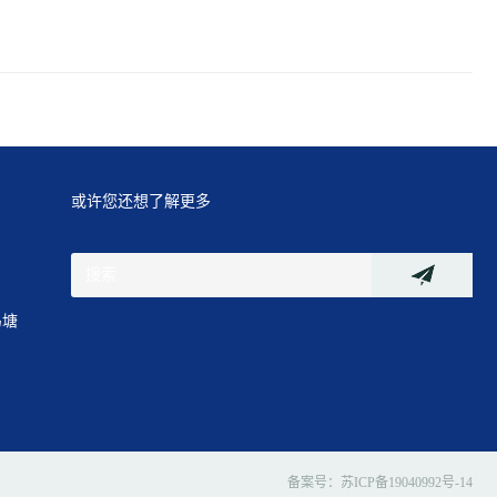
或许您还想了解更多
马塘
备案号：
苏ICP备19040992号-14