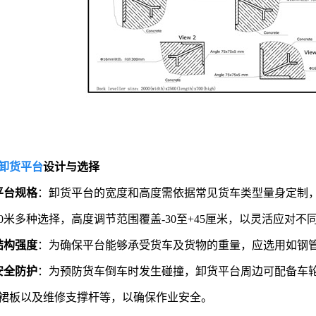
卸货平台
设计与选择
平台规格
：卸货平台的宽度和高度需依据常见货车类型量身定制，
至4.0米多种选择，高度调节范围覆盖-30至+45厘米，以灵活应对
结构强度
：为确保平台能够承受货车及货物的重量，应选用如钢
安全防护
：为预防货车倒车时发生碰撞，卸货平台周边可配备车
裙板以及维修支撑杆等，以确保作业安全。