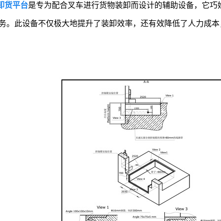
卸货平台
是专为配合叉车进行货物装卸而设计的辅助设备，它巧
务。此设备不仅极大地提升了装卸效率，还有效降低了人力成本