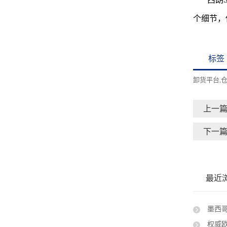
个细节，
标签
卸货平台
,
上一
下一
最近
墨西哥、
权威欧盟