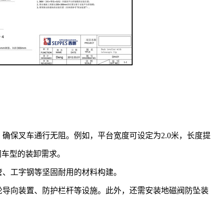
确保叉车通行无阻。例如，平台宽度可设定为2.0米，长度提
不同车型的装卸需求。
管、工字钢等坚固耐用的材料构建。
轮导向装置、防护栏杆等设施。此外，还需安装地磁阀防坠装