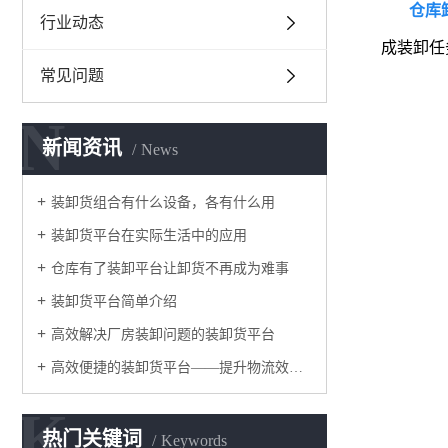
仓库
行业动态
成装卸任
常见问题
N
新闻资讯
News
装卸货组合有什么设备，各有什么用
装卸货平台在实际生活中的应用
仓库有了装卸平台让卸货不再成为难事
装卸货平台简单介绍
高效解决厂房装卸问题的装卸货平台
高效便捷的装卸货平台——提升物流效率的关键
K
热门关键词
Keywords