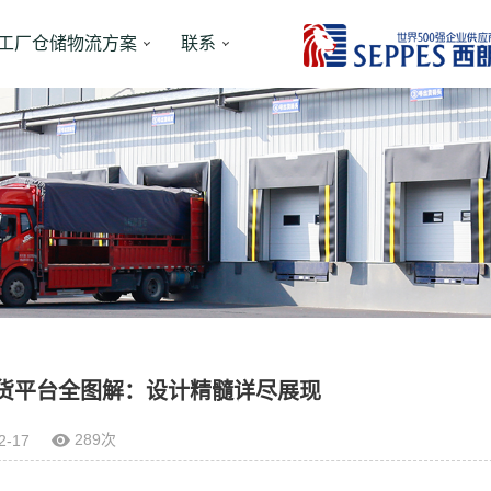
工厂仓储物流方案
联系
货平台全图解：设计精髓详尽展现
289次
2-17