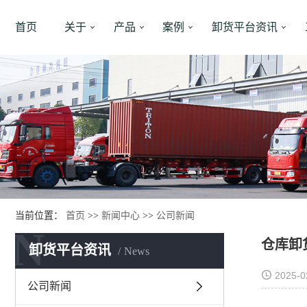
首页
关于
产品
案例
卸货平台资讯
当前位置：
首页
>>
新闻中心
>>
公司新闻
N
仓库卸
卸货平台资讯
News
2025-0
公司新闻