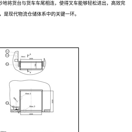
妙地将货台与货车车尾相连，使得叉车能够轻松进出，高效完
，是现代物流仓储体系中的关键一环。