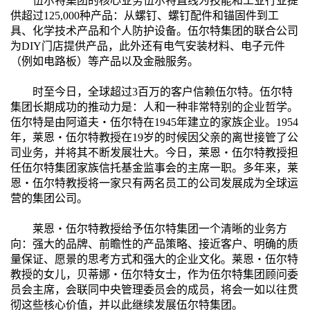
伍尔特集团的核心业务伍尔特直线为技能和工业行业提
供超过125,000种产品：从螺钉、螺钉配件和锚固件到工
具、化学技术产品和个人防护设备。伍尔特集团的联合公司
为DIY门店提供产品，此外还有电气安装材料、电子元件
（例如电路板）等产品以及金融服务。
时至今日，全球超过3百万的客户信赖伍尔特。伍尔特
集团长期成功的推动力是：人和一种非常特别的企业哲学。
伍尔特是由阿道夫・伍尔特在1945年建立的家族企业。1954
年，莱恩・伍尔特教授在19岁的时候因父亲的离世接管了公
司业务，并将其不断发展壮大。今日，莱恩・伍尔特教授担
任伍尔特集团家族信托基金监事会的主席一职。多年来，莱
恩・伍尔特教授将一家只有两名员工的公司发展成为全球运
营的集团公司。
莱恩・伍尔特教授给予伍尔特集团一个清晰的业务方
向：强大的品牌、前瞻性的产品策略、接近客户、明确的质
量保证、愿景的思考方式和强大的企业文化。莱恩・伍尔特
教授的女儿，贝蒂娜・伍尔特女士，作为伍尔特集团顾问委
员会主席，会联同中央管理委员会的成员，将会一如以往贯
彻这些核心价值，并以此继续发展伍尔特集团。