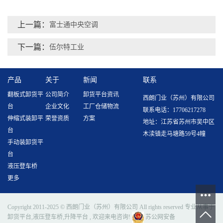
上一篇：
富士通中央空调
下一篇：
伍尔特工业
产品
关于
新闻
联系
翻板式卸货平
公司简介
卸货平台资讯
西朗门业（苏州）有限公司
台
企业文化
工厂仓储物流
联系电话：17706217278
伸缩式装卸平
荣誉资质
方案
地址：江苏省苏州市吴中区
台
木渎镇走马塘路59号4幢
手动装卸货平
台
液压登车桥
更多
Copyright 2011-2025 © 西朗门业（苏州）有限公司 All rights reserved 专业从事于
卸货平台
,
液压登车桥
,
升降平台
, 欢迎来电咨询!
苏公网安备