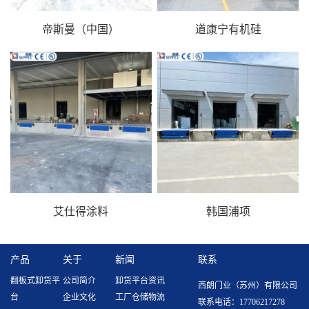
帝斯曼（中国）
道康宁有机硅
艾仕得涂料
韩国浦项
产品
关于
新闻
联系
翻板式卸货平
公司简介
卸货平台资讯
西朗门业（苏州）有限公司
台
企业文化
工厂仓储物流
联系电话：17706217278