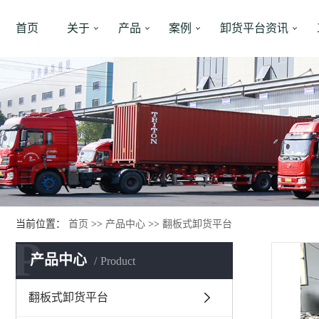
首页
关于
产品
案例
卸货平台资讯
当前位置：
首页
>>
产品中心
>>
翻板式卸货平台
P
产品中心
Product
翻板式卸货平台