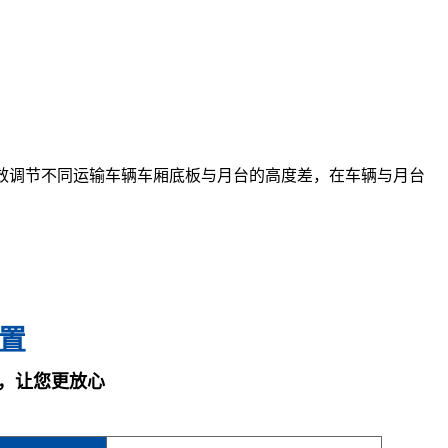
效调节不同运输车辆车厢底板与月台的高度差，在车辆与月台
置
，让您更放心