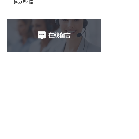
路59号4幢