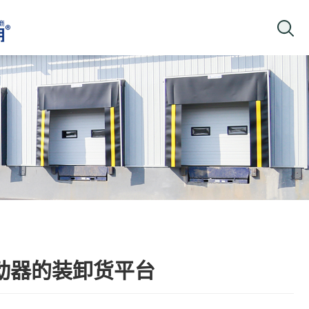
动器的装卸货平台