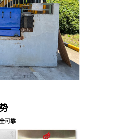
势
全可靠