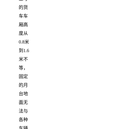
的货
车车
厢高
度从
0.8米
到1.6
米不
等，
固定
的月
台地
面无
法与
各种
车辆