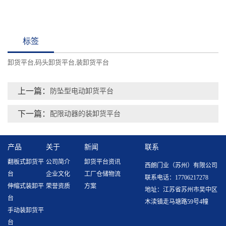
标签
卸货平台
码头卸货平台
装卸货平台
,
,
上一篇：
防坠型电动卸货平台
下一篇：
配限动器的装卸货平台
产品
关于
新闻
联系
翻板式卸货平
公司简介
卸货平台资讯
西朗门业（苏州）有限公司
台
企业文化
工厂仓储物流
联系电话：17706217278
伸缩式装卸平
荣誉资质
方案
地址：江苏省苏州市吴中区
台
木渎镇走马塘路59号4幢
手动装卸货平
台