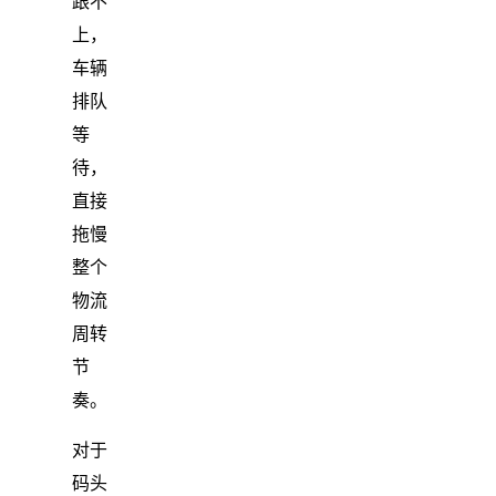
跟不
上，
车辆
排队
等
待，
直接
拖慢
整个
物流
周转
节
奏。
对于
码头