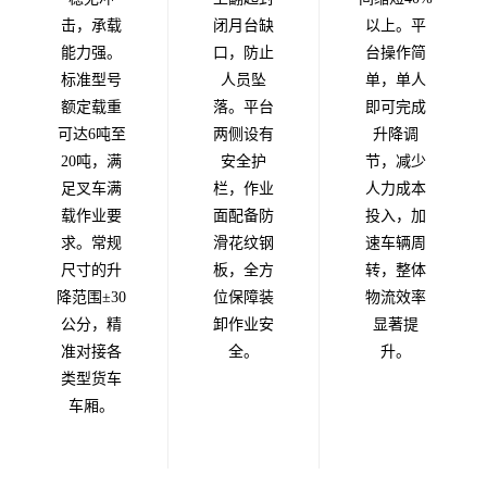
击，承载
闭月台缺
以上。平
能力强。
口，防止
台操作简
标准型号
人员坠
单，单人
额定载重
落。平台
即可完成
可达6吨至
两侧设有
升降调
20吨，满
安全护
节，减少
足叉车满
栏，作业
人力成本
载作业要
面配备防
投入，加
求。常规
滑花纹钢
速车辆周
尺寸的升
板，全方
转，整体
降范围±30
位保障装
物流效率
公分，精
卸作业安
显著提
准对接各
全。
升。
类型货车
车厢。