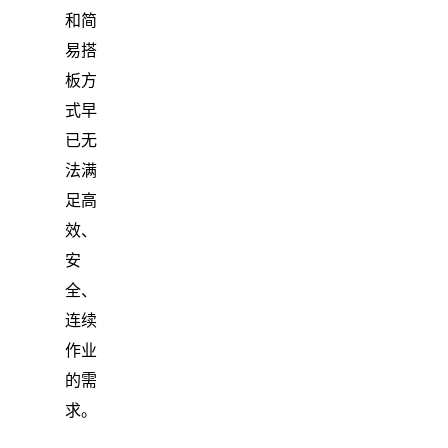
和简
易搭
板方
式早
已无
法满
足高
效、
安
全、
连续
作业
的需
求。