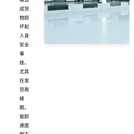
成货
物损
坏和
人身
安全
事
故。
尤其
在发
货高
峰
期，
装卸
速度