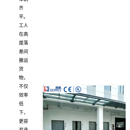
齐
平。
工人
在高
度落
差间
搬运
货
物，
不仅
效率
低
下，
更容
易造