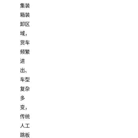
集装
箱装
卸区
域，
货车
频繁
进
出、
车型
复杂
多
变，
传统
人工
跳板