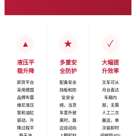
▲
★
✓
液压平
多重安
大幅提
稳升降
全防护
升效率
卸货平台
配备安全
叉车可从
采用德国
挡板和防
月台直达
品牌布雷
坠安全
车厢内
维尼液压
阀，当货
部，无需
泵和油缸
车意外驶
人工二次
驱动，升
离时，唇
搬运，单
降过程平
边自动向
次装卸时
稳无冲
上翻起封
间缩短40%