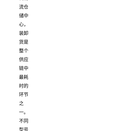
流仓
储中
心，
装卸
货是
整个
供应
链中
最耗
时的
环节
之
一。
不同
型号