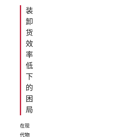
装
卸
货
效
率
低
下
的
困
局
在现
代物