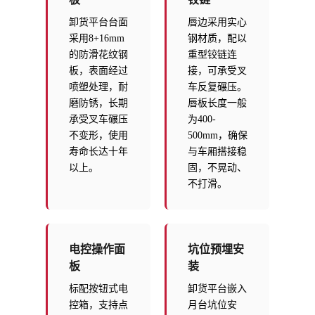
卸货平台台面
唇边采用实心
采用8+16mm
钢材质，配以
的防滑花纹钢
重型铰链连
板，表面经过
接，可承受叉
喷塑处理，耐
车反复碾压。
磨防锈，长期
唇板长度一般
承受叉车碾压
为400-
不变形，使用
500mm，确保
寿命长达十年
与车厢搭接稳
以上。
固，不晃动、
不打滑。
电控操作面
坑位预埋安
板
装
标配按钮式电
卸货平台嵌入
控箱，支持点
月台坑位安