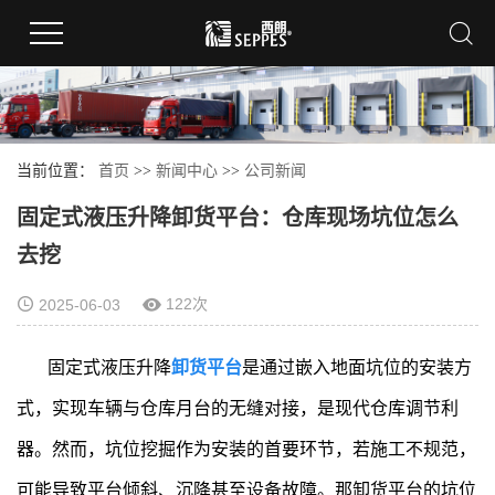
当前位置：
首页
>>
新闻中心
>>
公司新闻
固定式液压升降卸货平台：仓库现场坑位怎么
去挖
122次
2025-06-03
固定式液压升降
卸货平台
是通过嵌入地面坑位的安装方
式，实现车辆与仓库月台的无缝对接，是现代仓库调节利
器。然而，坑位挖掘作为安装的首要环节，若施工不规范，
可能导致平台倾斜、沉降甚至设备故障。那卸货平台的坑位