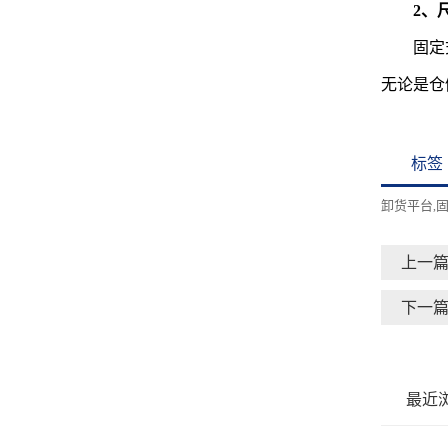
2、
固定式液
无论是仓
标签
卸货平台
,
上一
下一
最近