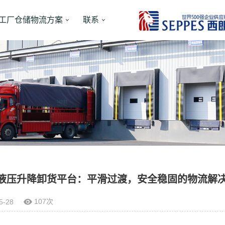
工厂仓储物流方案
联系
液压升降卸货平台：平滑过渡，安全稳固的物流解
107次
5-28