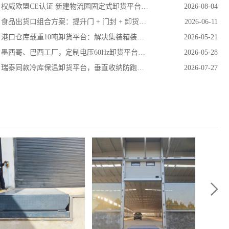
权威欧盟CE认证 新建物流园固定式卸货平台 无缝搭接叉车畅行
2026-08-04
食品出货口组合方案：提升门 + 门封 + 卸货平台，强效防尘
2026-06-11
港口仓库载重10吨卸货平台：解决集装箱装卸三大痛点
2026-05-21
墨西哥、巴西工厂，定制电压60Hz卸货平台如何解决电气兼容问题
2026-05-28
瑞泰同款冷库保温卸货平台，垂直收纳防跑冷，冷链装卸更高效
2026-07-27