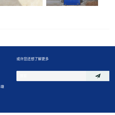
或许您还想了解更多
马塘