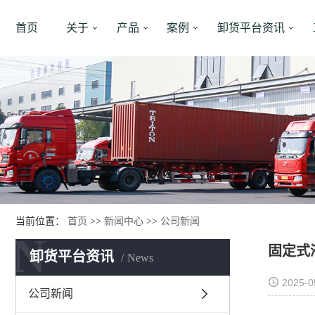
首页
关于
产品
案例
卸货平台资讯
当前位置：
首页
>>
新闻中心
>>
公司新闻
N
固定式
卸货平台资讯
News
2025-0
公司新闻