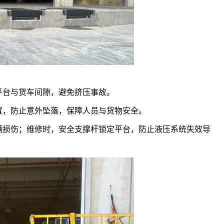
平台与货车间隙，避免挤压事故。
置，防止意外坠落，保障人员与货物安全。
辆损伤；维修时，安全支撑杆锁定平台，防止液压系统失效导