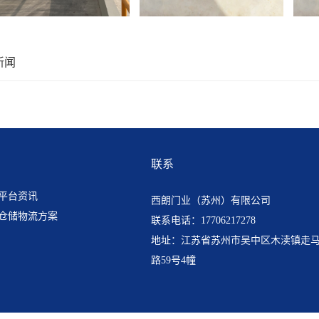
新闻
闻
联系
平台资讯
西朗门业（苏州）有限公司
仓储物流方案
联系电话：17706217278
地址：江苏省苏州市吴中区木渎镇走
路59号4幢