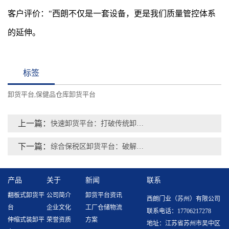
客户评价："西朗不
仅是一套设备，更是我们质量管控体系
的延伸。
标签
卸货平台
保健品仓库卸货平台
,
上一篇：
快速卸货平台：打破传统卸货“蜗牛速度”新利器
下一篇：
综合保税区卸货平台：破解跨境物流“堵点”的创新实践
产品
关于
新闻
联系
翻板式卸货平
公司简介
卸货平台资讯
西朗门业（苏州）有限公司
台
企业文化
工厂仓储物流
联系电话：17706217278
伸缩式装卸平
荣誉资质
方案
地址：江苏省苏州市吴中区