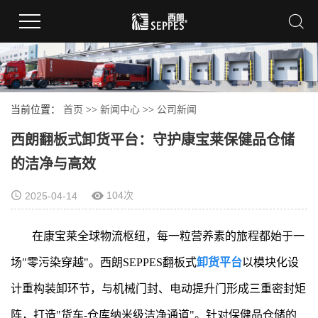
当前位置：
首页
>>
新闻中心
>>
公司新闻
西朗翻板式卸货平台：守护康宝莱保健品仓储
的洁净与高效
104次
2025-04-14
在康宝莱全球物流枢纽，每一粒营养素的旅程都始于一
场"零污染穿越"。西朗SEPPES翻板式
卸货平台
以模块化设
计重构装卸环节，与机械门封、电动提升门形成三重密封矩
阵，打造"货车-仓库纳米级洁净通道"。针对保健品仓储的