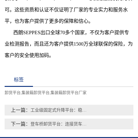
可。这些资质和认证不仅证明了厂家的专业实力和服务水
平，也为客户提供了更多的保障和信心。
西朗SEPPES出口全球70多个国家，不仅为客户提供专
业检测报告，而且还为客户提供1500万全球联保的保险，为
客户的安全使用加码。
标签
卸货平台
集装箱卸货平台
集装箱卸货平台厂家
,
,
上一篇：
工业级固定式升降平台：稳定提升仓库作业效率
下一篇：
登车桥卸货平台：连接货车与仓库的桥梁