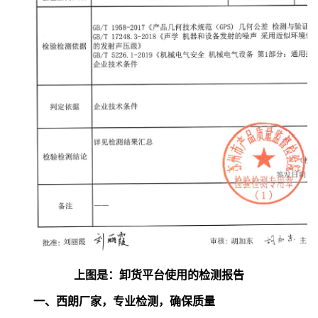
上图是：卸货平台使用的检测报告
一、西朗厂家，专业检测，确保质量