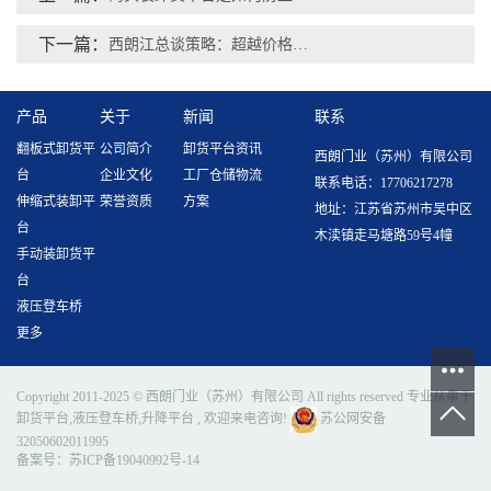
下一篇：
西朗江总谈策略：超越价格战，以差异化竞争引领未来
产品
关于
新闻
联系
翻板式卸货平
公司简介
卸货平台资讯
西朗门业（苏州）有限公司
台
企业文化
工厂仓储物流
联系电话：17706217278
伸缩式装卸平
荣誉资质
方案
地址：江苏省苏州市吴中区
台
木渎镇走马塘路59号4幢
手动装卸货平
台
液压登车桥
更多
Copyright 2011-2025 © 西朗门业（苏州）有限公司 All rights reserved 专业从事于
卸货平台
,
液压登车桥
,
升降平台
, 欢迎来电咨询!
苏公网安备
32050602011995
备案号：
苏ICP备19040992号-14