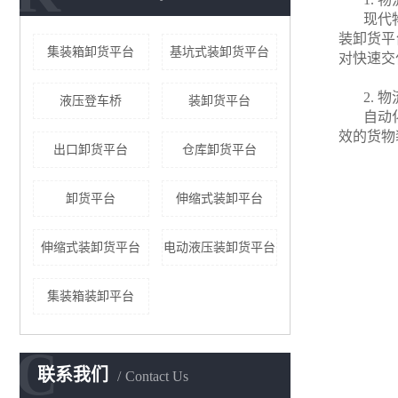
现代
装卸货平
集装箱卸货平台
基坑式装卸货平台
对快速交
2.
液压登车桥
装卸货平台
自动
效的货物
出口卸货平台
仓库卸货平台
卸货平台
伸缩式装卸平台
伸缩式装卸货平台
电动液压装卸货平台
集装箱装卸平台
C
联系我们
Contact Us