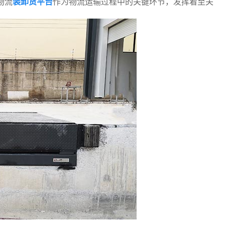
物流
装卸货平台
作为物流运输过程中的关键环节，发挥着至关