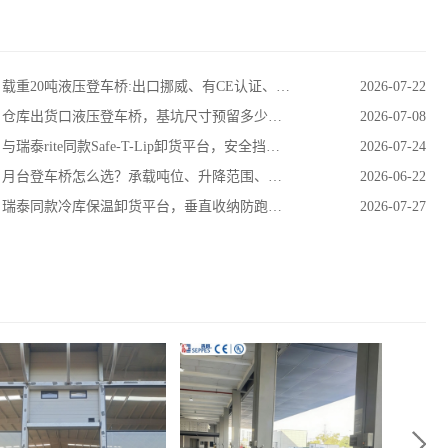
载重20吨液压登车桥:出口挪威、有CE认证、经验丰富
2026-07-22
仓库出货口液压登车桥，基坑尺寸预留多少？标准一文讲清
2026-07-08
与瑞泰rite同款Safe-T-Lip卸货平台，安全挡板承受万磅冲击，作业更安全
2026-07-24
月台登车桥怎么选？承载吨位、升降范围、安全配置一次讲清
2026-06-22
瑞泰同款冷库保温卸货平台，垂直收纳防跑冷，冷链装卸更高效
2026-07-27