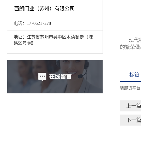
西朗门业（苏州）有限公司
电话：17706217278
地址：江苏省苏州市吴中区木渎镇走马塘
现代
路59号4幢
的繁荣做
标签
装卸货平台
上一
下一