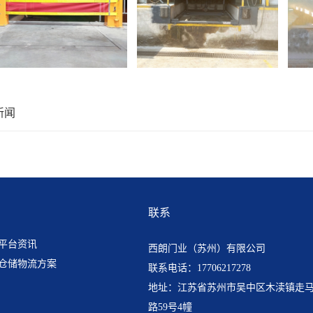
新闻
闻
联系
平台资讯
西朗门业（苏州）有限公司
仓储物流方案
联系电话：17706217278
地址：江苏省苏州市吴中区木渎镇走
路59号4幢