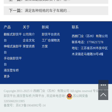
下一篇：
满足各种规格的车子车厢的卸货平台
产品
关于
新闻
联系
翻板式卸货平
公司简介
卸货平台资讯
西朗门业（苏州）有限公司
台
企业文化
工厂仓储物流
联系电话：17706217278
伸缩式装卸平
荣誉资质
方案
地址：江苏省苏州市吴中区
台
木渎镇走马塘路59号4幢
手动装卸货平
台
液压登车桥
更多
Copyright 2011-2025 © 西朗门业（苏州）有限公司 All rights reserved 专业从事于
卸货平台
,
液压登车桥
,
升降平台
, 欢迎来电咨询!
苏公网安备
32050602011995
备案号：
苏ICP备19040992号-14