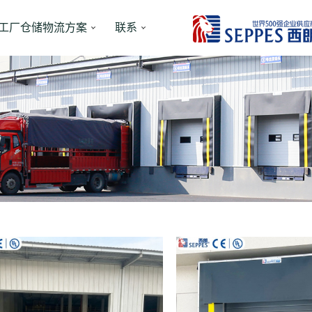
工厂仓储物流方案
联系