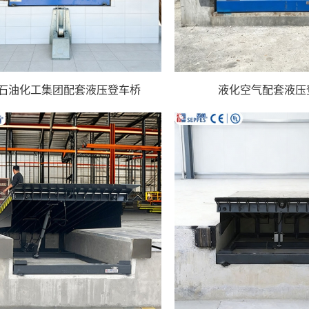
石油化工集团配套液压登车桥
液化空气配套液压