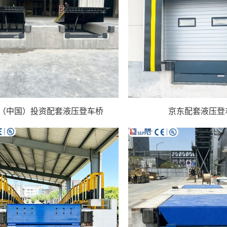
（中国）投资配套液压登车桥
京东配套液压登