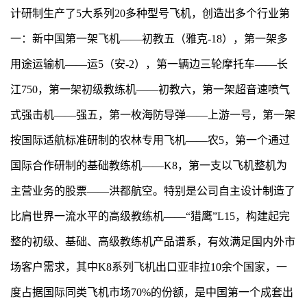
计研制生产了5大系列20多种型号飞机，创造出多个行业第
一：新中国第一架飞机——初教五（雅克-18），第一架多
用途运输机——运5（安-2），第一辆边三轮摩托车——长
江750，第一架初级教练机——初教六，第一架超音速喷气
式强击机——强五，第一枚海防导弹——上游一号，第一架
按国际适航标准研制的农林专用飞机——农5，第一个通过
国际合作研制的基础教练机——K8，第一支以飞机整机为
主营业务的股票——洪都航空。特别是公司自主设计制造了
比肩世界一流水平的高级教练机——“猎鹰”L15，构建起完
整的初级、基础、高级教练机产品谱系，有效满足国内外市
场客户需求，其中K8系列飞机出口亚非拉10余个国家，一
度占据国际同类飞机市场70%的份额，是中国第一个成套出