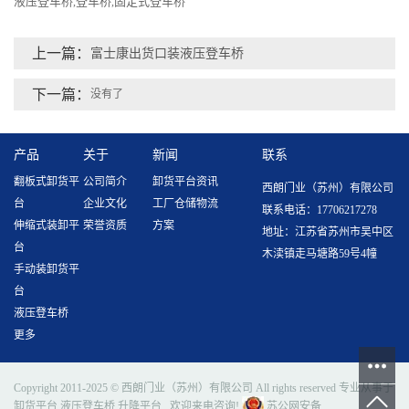
液压登车桥
登车桥
固定式登车桥
,
,
上一篇：
富士康出货口装液压登车桥
下一篇：
没有了
产品
关于
新闻
联系
翻板式卸货平
公司简介
卸货平台资讯
西朗门业（苏州）有限公司
台
企业文化
工厂仓储物流
联系电话：17706217278
伸缩式装卸平
荣誉资质
方案
地址：江苏省苏州市吴中区
台
木渎镇走马塘路59号4幢
手动装卸货平
台
液压登车桥
更多
Copyright 2011-2025 © 西朗门业（苏州）有限公司 All rights reserved 专业从事于
卸货平台
,
液压登车桥
,
升降平台
, 欢迎来电咨询!
苏公网安备