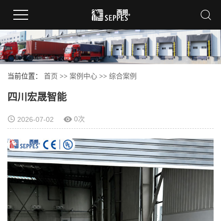
当前位置：
首页
>>
案例中心
>>
综合案例
四川宏晟智能
0次
2026-07-02