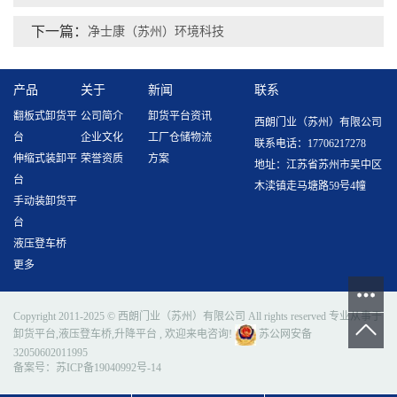
下一篇：
净士康（苏州）环境科技
产品
关于
新闻
联系
翻板式卸货平
公司简介
卸货平台资讯
西朗门业（苏州）有限公司
台
企业文化
工厂仓储物流
联系电话：17706217278
伸缩式装卸平
荣誉资质
方案
地址：江苏省苏州市吴中区
台
木渎镇走马塘路59号4幢
手动装卸货平
台
液压登车桥
更多
Copyright 2011-2025 © 西朗门业（苏州）有限公司 All rights reserved 专业从事于
卸货平台
,
液压登车桥
,
升降平台
, 欢迎来电咨询!
苏公网安备
32050602011995
备案号：
苏ICP备19040992号-14