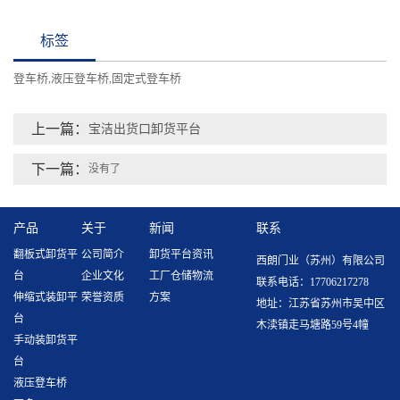
标签
登车桥
液压登车桥
固定式登车桥
,
,
上一篇：
宝洁出货口卸货平台
下一篇：
没有了
产品
关于
新闻
联系
翻板式卸货平
公司简介
卸货平台资讯
西朗门业（苏州）有限公司
台
企业文化
工厂仓储物流
联系电话：17706217278
伸缩式装卸平
荣誉资质
方案
地址：江苏省苏州市吴中区
台
木渎镇走马塘路59号4幢
手动装卸货平
台
液压登车桥