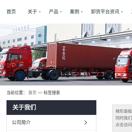
首页
关于
产品
案例
卸货平台资讯
当前位置：
首页
>> 标签搜索
关于我们
梯形唇
同时我
公司简介
点击访问