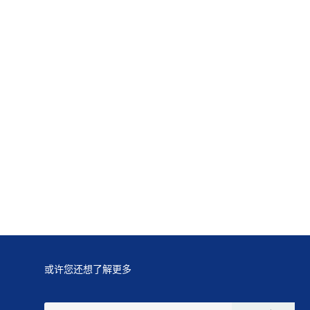
或许您还想了解更多