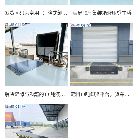
发货区码头专用 | 升降式卸货平台
满足40尺集装箱液压登车桥
解决缝隙与颠簸的10 吨液压登车桥
定制10吨卸货平台，货车对接月台调节板