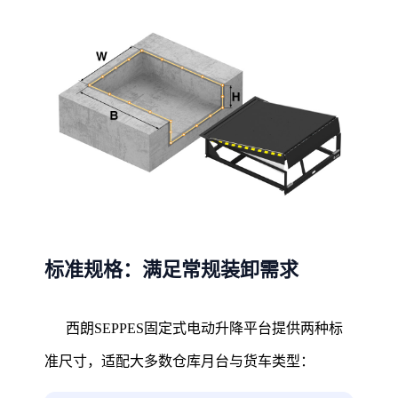
标准规格：满足常规装卸需求
西朗SEPPES固定式电动升降平台提供两种标
准尺寸，适配大多数仓库月台与货车类型：