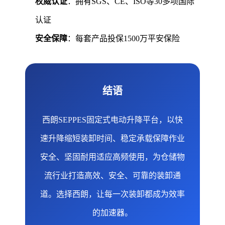
权威认证
：拥有SGS、CE、ISO等30多项国际
认证
安全保障
：每套产品投保1500万平安保险
结语
西朗SEPPES固定式电动升降平台，以快
速升降缩短装卸时间、稳定承载保障作业
安全、坚固耐用适应高频使用，为仓储物
流行业打造高效、安全、可靠的装卸通
道。选择西朗，让每一次装卸都成为效率
的加速器。