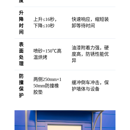
度
升
降
上升≤16秒，
快速响应，缩短装
时
下降≤10秒
卸等待时间
间
表
油漆附着力强，硬
面
喷砂+150℃高
度高，防锈性能优
处
温烘烤
异
理
防
两侧250mm×1
撞
缓冲倒车冲击，保
50mm防撞橡
保
护墙体与设备
胶垫
护