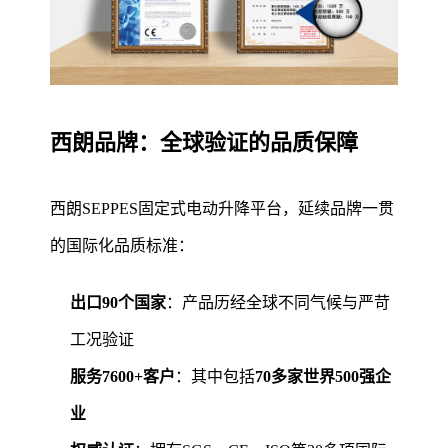
西朗品牌：全球验证的品质保障
西朗SEPPES固定式电动升降平台，延续品牌一贯
的国际化品质标准：
出口90个国家
：产品历经全球不同气候与严苛
工况验证
服务7600+客户
：其中包括
70多家世界500强企
业