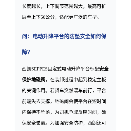
长度越长，上下调节范围越大，最高可扩
展至上下50公分，适配更广泛的车型。
问：电动升降平台的防坠安全如何保
障？
西朗SEPPES固定式电动升降平台标配
安全
保护地磁阀
，在装卸过程中起到稳定主板
的关键作用。若货车突然溜车前行，平台
前端失去支撑，地磁阀会使平台在短时间
内保持不坠落，为司机争取反应时间，确
保安全驶离。为加强安全防护，西朗还可