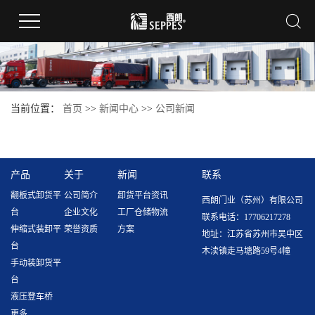
当前位置：
首页
>>
新闻中心
>>
公司新闻
产品
关于
新闻
联系
翻板式卸货平
公司简介
卸货平台资讯
西朗门业（苏州）有限公司
台
企业文化
工厂仓储物流
联系电话：17706217278
伸缩式装卸平
荣誉资质
方案
地址：江苏省苏州市吴中区
台
木渎镇走马塘路59号4幢
手动装卸货平
台
液压登车桥
更多