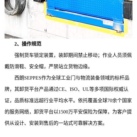
2、操作规范
强制货车锁定装置，装卸期间禁止移动；作业人员须佩
戴防滑鞋、安全帽，严禁站立货物边缘。
西朗SEPPES作为全球工业门与物流装备领域的标杆品
牌，其卸货平台产品通过CE、ISO、UL等多项国际权威认
证，品质标准远超行业平均水平。依托覆盖全球70余个国家
的服务网络，卸货平台以1500万平安保险为保障，为客户提
供从设计、安装到售后的一站式可靠解决方案。