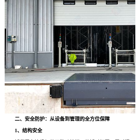
二、安全防护：从设备到管理的全方位保障
1、结构安全