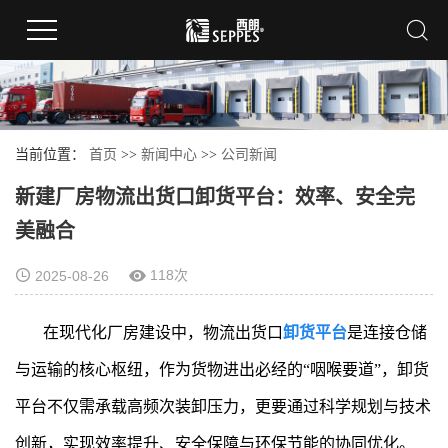
当前位置：
首页
>>
新闻中心
>>
公司新闻
新建厂房物流出货口卸货平台：效率、安全完
美融合
118次
2025-08-26
在现代化厂房建设中，物流出货口
卸货平台
是连接仓储
与运输的核心枢纽，作为货物进出必经的“咽喉要道”，卸货
平台不仅需承载高频次装卸压力，更要通过科学规划与技术
创新，实现效率提升、安全保障与环保节能的协同优化。