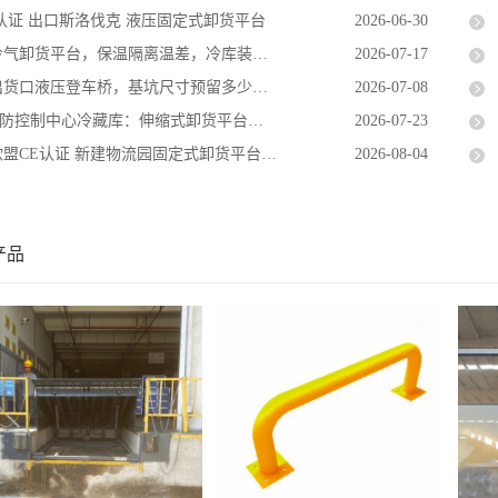
认证 出口斯洛伐克 液压固定式卸货平台
2026-06-30
气卸货平台，保温隔离温差，冷库装卸节能又省电
2026-07-17
口液压登车桥，基坑尺寸预留多少？标准一文讲清
2026-07-08
控制中心冷藏库：伸缩式卸货平台、充气门封、滑升门协同守护疫苗安全
2026-07-23
CE认证 新建物流园固定式卸货平台 无缝搭接叉车畅行
2026-08-04
产品