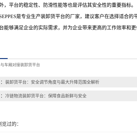
外，平台的稳定性、防滑性能等也是评估其安全性的重要指标。
PPES是专业生产装卸货平台的厂家，建议客户在选择适合的
台能够满足企业的实际需求，并为企业带来更高的工作效率和更
与车厢对接装卸货平台
,
篇：
装卸货平台：安全调节角度与最大升降范围全解析
篇：
冷链物流装卸货平台：保障食品新鲜与安全
浏览过的：