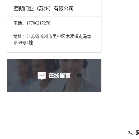
西朗门业（苏州）有限公司
电话：17706217278
地址：江苏省苏州市吴中区木渎镇走马塘
路59号4幢
3、