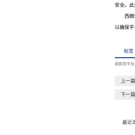
安全。此
西朗SE
以确保平
标签
装卸货平台
上一
下一
最近