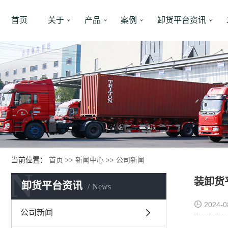
首页
关于
产品
案例
卸货平台资讯
当前位置：
首页
>>
新闻中心
>>
公司新闻
N
装卸货
卸货平台资讯
News
2024-0
公司新闻