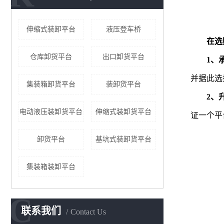
伸缩式装卸平台
液压登车桥
在选
仓库卸货平台
出口卸货平台
1、
并据此选
集装箱卸货平台
装卸货平台
2、
电动液压装卸货平台
伸缩式装卸货平台
证一个平
卸货平台
基坑式装卸货平台
集装箱装卸平台
C
联系我们
Contact Us