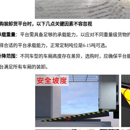
购装卸货平台时，以下几点关键因素不容忽视
承载重量
：平台需具备足够的承载能力，以应对不同重量级货物
择合适的平台承载能力，正常定制吨位是6-15吨可选。
升降范围：
不同车型的车厢高度存在差异，选购时，应确保平台
台满足所有车厢的装卸。