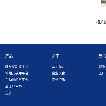
相关
产品
关于
新
翻板式卸货平台
公司简介
卸货
伸缩式装卸平台
企业文化
工厂
手动装卸货平台
荣誉资质
液压登车桥
更多