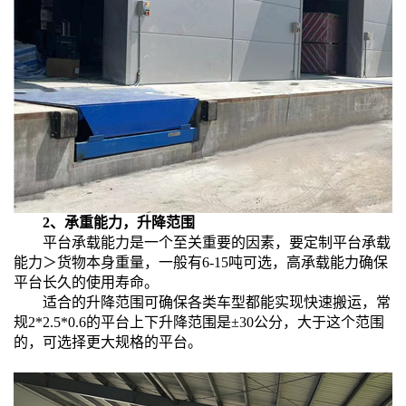
2、承重能力，升降范围
平台承载能力是一个至关重要的因素，要定制平台承载
能力＞货物本身重量，一般有6-15吨可选，高承载能力确保
平台长久的使用寿命。
适合的升降范围可确保各类车型都能实现快速搬运，常
规2*2.5*0.6的平台上下升降范围是±30公分，大于这个范围
的，可选择更大规格的平台。