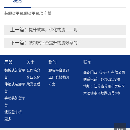
标签
装卸货平台
卸货平台
登车桥
,
,
上一篇：
提升效率，优化物流——现代装卸货平台的重要性
下一篇：
装卸货平台提升物流效率的关键环节
产品
关于
新闻
联系
翻板式卸货平
公司简介
卸货平台资讯
西朗门业（苏州）有限公司
台
企业文化
工厂仓储物流
联系电话：17706217278
伸缩式装卸平
荣誉资质
方案
地址：江苏省苏州市吴中区
台
木渎镇走马塘路59号4幢
手动装卸货平
台
液压登车桥
更多