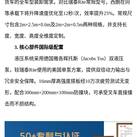
货车的全车型装卸需求。对比瑞泰Rite常规型号，西朗在同
等承载下将升降速度优化至12秒/次，效率提升25%。常规尺
寸包含2m×2.5m×0.6m及2m×2m×0.5m两种规格，并支持长
度、宽度、高度全维度定制。
3. 核心部件国际级配置
液压系统采用德国雅各辉托斯（Jacobs Tos）双液压
泵，较瑞泰Rite使用的美国单泵方案，提供双倍动力输出与
冗余安全保障。16mm厚高强度搭板经10万次疲劳测试无变
形，配合300mm×200mm×100mm防撞块，可承受叉车直接撞
击而不损结构。