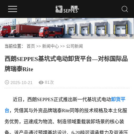
当前位置：
首页
>>
新闻中心
>>
公司新闻
西朗SEPPES基坑式电动卸货平台—对标国际品
牌瑞泰Rite
81次
2025-10-21
近日，西朗SEPPES正式推出新一代基坑式电动
卸货平
台
，凭借其与外资品牌瑞泰Rite同等的技术规格及本土化服
务优势，迅速成为物流、制造领域重载装卸场景的核心装
备。该产品通过预埋基坑设计、6-20吨可调承载力及双液压