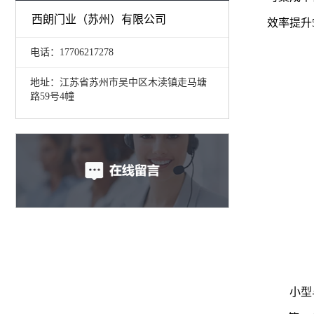
西朗门业（苏州）有限公司
效率提升
电话：17706217278
地址：江苏省苏州市吴中区木渎镇走马塘
路59号4幢
小型与大