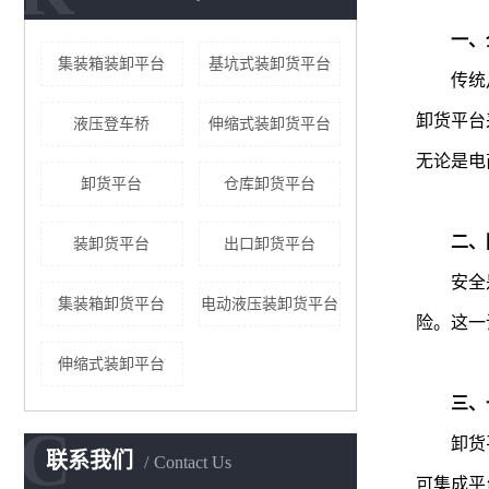
一、
集装箱装卸平台
基坑式装卸货平台
传统月台
卸货平台
液压登车桥
伸缩式装卸货平台
无论是电
卸货平台
仓库卸货平台
二、
装卸货平台
出口卸货平台
安全是物
集装箱卸货平台
电动液压装卸货平台
险。这一
伸缩式装卸平台
三、一
C
卸货平台
联系我们
Contact Us
可集成平