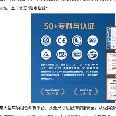
50%，真正实现“降本增效”。
型车辆组合卸货平台，从全尺寸适配到智能安全，从极简操作到