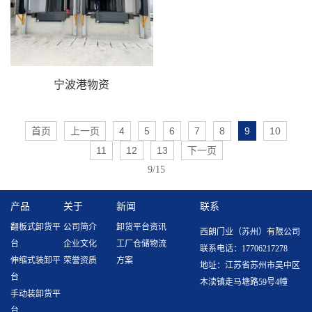
宁波港物资
首页
上一页
4
5
6
7
8
9
10
11
12
13
下一页
9/15
产品
关于
新闻
联系
翻板式卸货平
公司简介
卸货平台资讯
西朗门业（苏州）有限公司
台
企业文化
工厂仓储物流
联系电话：17706217278
伸缩式装卸平
荣誉资质
方案
地址：江苏省苏州市吴中区
台
木渎镇走马塘路59号4幢
手动装卸货平
台