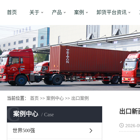
首页
关于
产品
案例
卸货平台资讯
当前位置：
首页
>>
案例中心
>>
出口案例
C
出口新
案例中心
Case
2026-0
世界500强