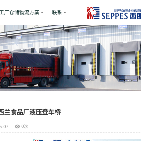
工厂仓储物流方案
联系
西兰食品厂液压登车桥
0次
5-07