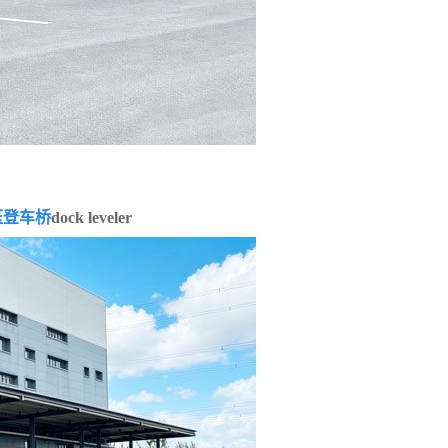
压登车桥
dock leveler