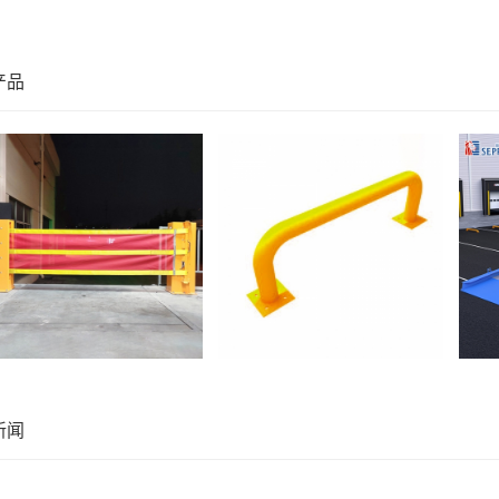
产品
新闻