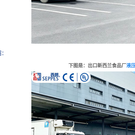
绍：
下图是：出口新西兰食品厂
液